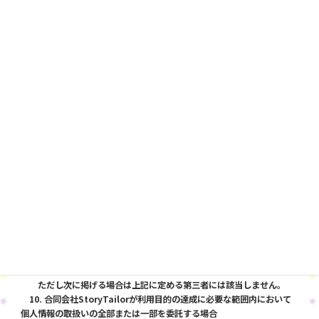
全管理が図られるよう、必要かつ適切な監督を行います。
10.第三者提供の制限
合同会社StoryTailorは、次に掲げる場合を除くほか、あらかじめご本
人の同意を得ないで、個人情報を第三者に提供しません。
1. 法令に基づく場合
2. 人の生命、身体または財産の保護のために必要がある場合であっ
て、ご本人の同意を得ることが困難で あるとき
3. 公衆衛生の向上または児童の健全な育成の推進のために特に必要が
ある場合であって、ご本人の同意を 得ることが困難であるとき
4. 国の機関もしくは地方公共団体またはその委託を受けた者が法令の
定める事務を遂行することに対して協力する必要がある場合であって、
ご本人の同意を得ることにより当該事務の遂行に支障を及ぼすおそれが
あるとき
5. 予め次の事項を告知あるいは公表をしている場合
6. 利用目的に第三者への提供を含むこと
7. 第三者に提供されるデータの項目
8. 第三者への提供の手段または方法
9. ご本人の求めに応じて個人情報の第三者への提供を停止すること
ただし次に掲げる場合は上記に定める第三者には該当しません。
10. 合同会社StoryTailorが利用目的の達成に必要な範囲内において
個人情報の取扱いの全部または一部を委託する場合