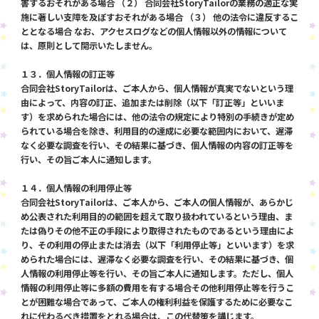
害するおそれがある場合 （２） 合同会社StoryTailorの業務の適正な実
施に著しい支障を及ぼすおそれがある場合 （３） 他の法令に違反するこ
ととなる場合 なお、アクセスログなどの個人情報以外の情報について
は、原則として開示いたしません。
１３．個人情報の訂正等
合同会社StoryTailorは、ご本人から、個人情報が真実でないという理
由によって、内容の訂正、追加または削除（以下「訂正等」といいま
す）を求められた場合には、他の法令の規定により特別の手続きが定め
られている場合を除き、利用目的の達成に必要な範囲内において、遅滞
なく必要な調査を行い、その結果に基づき、個人情報の内容の訂正等を
行い、その旨ご本人に通知します。
１４．個人情報の利用停止等
合同会社StoryTailorは、ご本人から、ご本人の個人情報が、あらかじ
め公表された利用目的の範囲を超えて取り扱われているという理由、ま
たは偽りその他不正の手段により取得されたものであるという理由によ
り、その利用の停止または消去（以下「利用停止等」といいます）を求
められた場合には、遅滞なく必要な調査を行い、その結果に基づき、個
人情報の利用停止等を行い、その旨ご本人に通知します。ただし、個人
情報の利用停止等に多額の費用を有する場合その他利用停止等を行うこ
とが困難な場合であって、ご本人の権利利益を保護するために必要なこ
れに代わるべき措置をとれる場合は、この代替策を講じます。