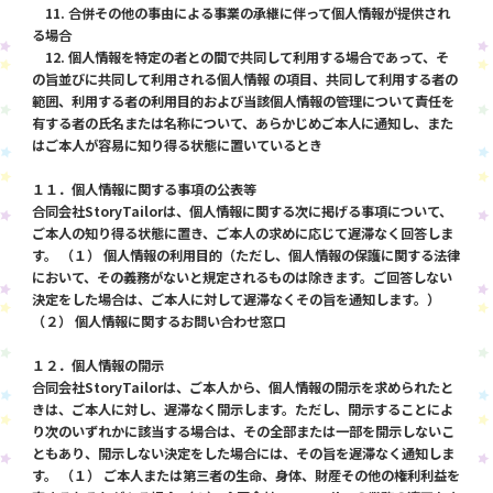
11. 合併その他の事由による事業の承継に伴って個人情報が提供され
る場合
12. 個人情報を特定の者との間で共同して利用する場合であって、そ
の旨並びに共同して利用される個人情報 の項目、共同して利用する者の
範囲、利用する者の利用目的および当該個人情報の管理について責任を
有する者の氏名または名称について、あらかじめご本人に通知し、また
はご本人が容易に知り得る状態に置いているとき
１１．個人情報に関する事項の公表等
合同会社StoryTailorは、個人情報に関する次に掲げる事項について、
ご本人の知り得る状態に置き、ご本人の求めに応じて遅滞なく回答しま
す。 （１） 個人情報の利用目的（ただし、個人情報の保護に関する法律
において、その義務がないと規定されるものは除きます。ご回答しない
決定をした場合は、ご本人に対して遅滞なくその旨を通知します。）
（２） 個人情報に関するお問い合わせ窓口
１２．個人情報の開示
合同会社StoryTailorは、ご本人から、個人情報の開示を求められたと
きは、ご本人に対し、遅滞なく開示します。ただし、開示することによ
り次のいずれかに該当する場合は、その全部または一部を開示しないこ
ともあり、開示しない決定をした場合には、その旨を遅滞なく通知しま
す。 （１） ご本人または第三者の生命、身体、財産その他の権利利益を