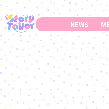
コ
ナ
ン
ビ
テ
ゲ
ン
ー
NEWS
ME
ツ
シ
へ
ョ
ス
ン
キ
に
ッ
移
プ
動