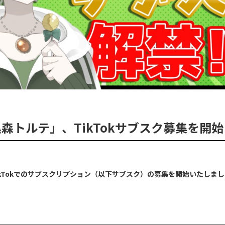
所属「黒森トルテ」、TikTokサブスク募集を
がTikTokでのサブスクリプション（以下サブスク）の募集を開始いたしま